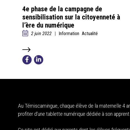
4e phase de la campagne de
sensibilisation sur la citoyenneté à
l’ère du numérique
2 juin 2022
|
Information
Actualité
Au Témiscamingue, chaque élève de la maternelle 4 an
profiter d'une tablette numérique dédiée à son apprent
Ce site est dédié aux parents dont les élèves fréquent