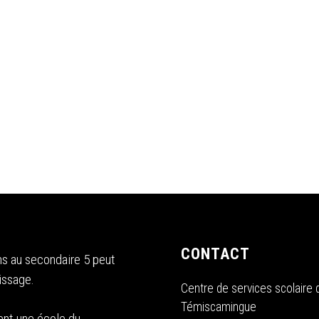
CONTACT
s au secondaire 5 peut
issage.
Centre de services scolaire 
Témiscamingue
ent une école du